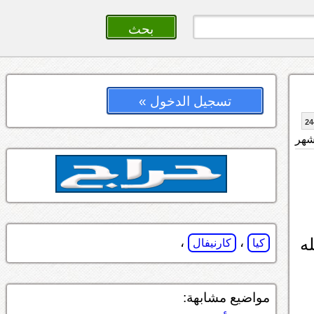
تسجيل الدخول »
24
ه
،
،
كيا
كارنيفال
مواضيع مشابهة: