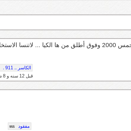
26 الف اذا زادت الى التلاثين أو زود ممكن تحصل جمس 2000 وفوق أطلق من ها الكيا ... لاتنسا الا
الكاسر .. 911 .
قبل 12 سنه و 8 شهر
مفقود
955