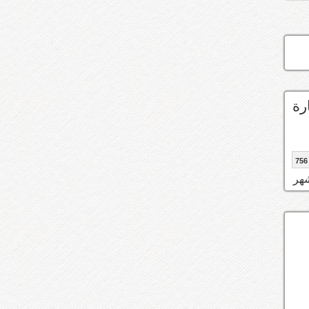
ستخارة
756