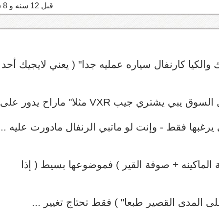
قبل 12 سنه و 8 شهر
والكيا كارنفال سياره عمليه جدا" ( يعني لايجيك أحد
شتري جيب VXR مثلا" ماراح يدور على
رغبها فقط - وإنت لو ماتبي الرنفال مادورت عليه ...
 الماكينه + صوفة القير ) فموضوعها بسيط ( إذا
المدى القصير طبعا" ) فقط تحتاج تغيير ...