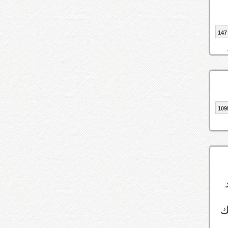
147
109
ك