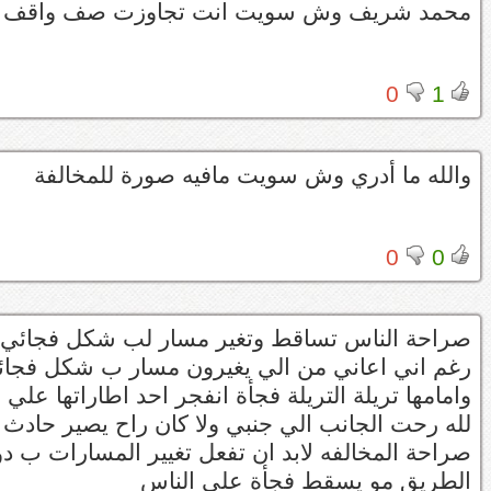
محمد شريف وش سويت انت تجاوزت صف واقف عن
0
1
والله ما أدري وش سويت مافيه صورة للمخالفة
0
0
صراحة الناس تساقط وتغير مسار لب شكل فجائي ا
رغم اني اعاني من الي يغيرون مسار ب شكل فجائي
وامامها تريلة التريلة فجأة انفجر احد اطاراتها
لله رحت الجانب الي جنبي ولا كان راح يصير حادث
صراحة المخالفه لابد ان تفعل تغيير المسارات ب د
الطريق مو يسقط فجأة علي الناس