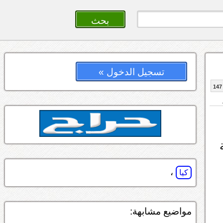
تسجيل الدخول »
147
،
كيا
مواضيع مشابهة: