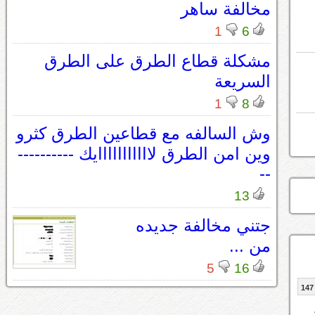
مخالفة ساهر
1
6
مشكلة قطاع الطرق على الطرق
السريعة
1
8
وش السالفه مع قطاعين الطرق كثرو
وين امن الطرق لااااااااااايك ----------
--
13
جتني مخالفة جديده
من ...
5
16
147