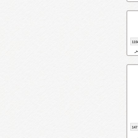
115
147