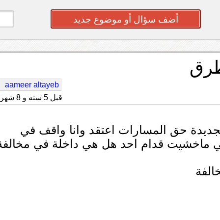
أضف سؤال أو موضوع جديد
طرق
aameer altayeb
قبل 5 سنه و 8 شهر
لجديدة حق المسارات اعتقد وانا واقف في
ني ماخشيت قدام احد هل هي داخلة في مخالفة
الفة