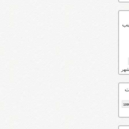
بب
109