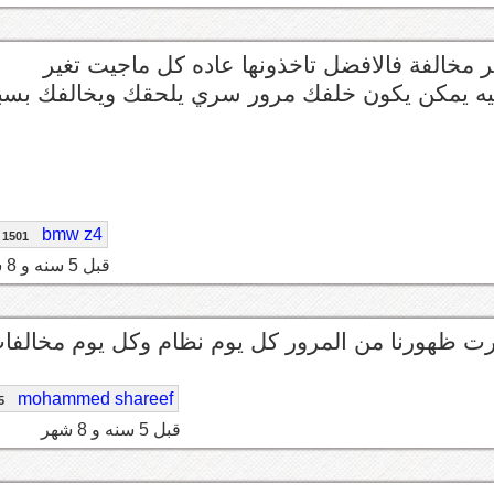
 مخالفة فالافضل تاخذونها عاده كل ماجيت تغير
فيه يمكن يكون خلفك مرور سري يلحقك ويخالفك بس
bmw z4
1501
قبل 5 سنه و 8 شهر
mohammed shareef
5
قبل 5 سنه و 8 شهر