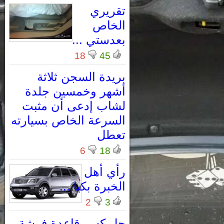
تقريري
الخاص
بعدستي ...
18
45
بريدة السجن ثلاثة
أشهر وخمسين جلدة
لشاب إدعى أن مثبت
السرعة الخاص بسيارته
تعطل
6
18
رأي أهل
الخبرة بكيا ...
2
3
حل كسر قاعدة فرشة