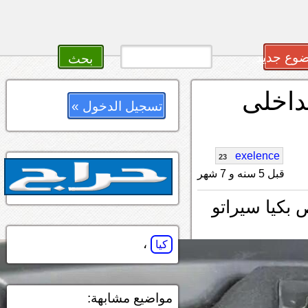
وع جديد
داخلى
تسجيل الدخول »
exelence
23
قبل 5 سنه و 7 شهر
بكيا سيراتو
،
كيا
مواضيع مشابهة: